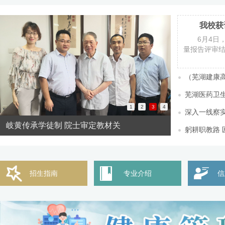
6月4日
量报告评审结
（芜湖建康高
芜湖医药卫
1
2
3
4
深入一线察实
岐黄传承学徒制 院士审定教材关
学校喜获“安
躬耕职教路 
招生指南
专业介绍
信