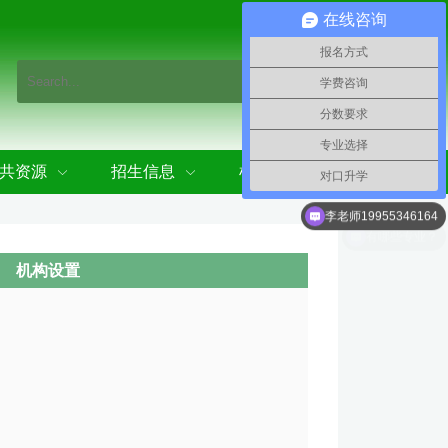
在线咨询
报名方式
学费咨询
分数要求
专业选择
共资源
招生信息
机构设置
对口升学
李老师19955346164
机构设置