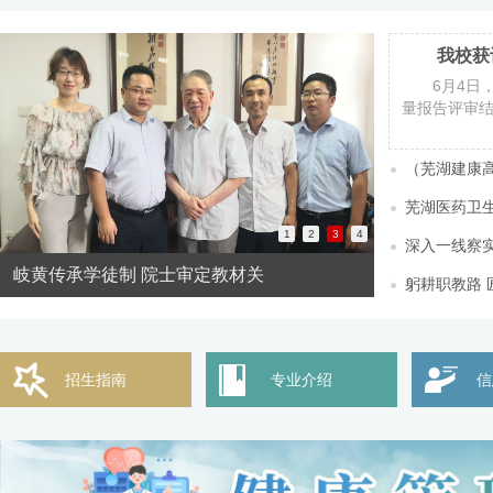
6月4日
量报告评审结
（芜湖建康高
芜湖医药卫
1
2
3
4
深入一线察实
岐黄传承学徒制 院士审定教材关
学校喜获“安
躬耕职教路 
招生指南
专业介绍
信