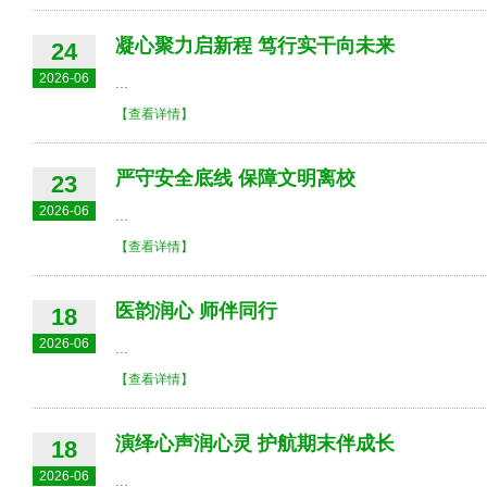
凝心聚力启新程 笃行实干向未来
24
2026-06
...
【查看详情】
严守安全底线 保障文明离校
23
2026-06
...
【查看详情】
医韵润心 师伴同行
18
2026-06
...
【查看详情】
演绎心声润心灵 护航期末伴成长
18
2026-06
...