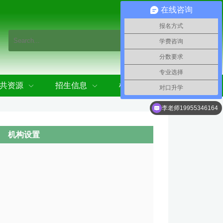
在线咨询
报名方式
学费咨询
分数要求
专业选择
共资源
招生信息
机构设置
对口升学
李老师19955346164
机构设置