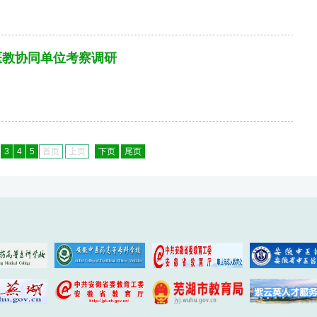
医教协同单位考察调研
3
4
5
首页
上页
下页
尾页