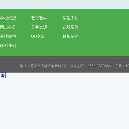
学校概况
教育教学
学生工作
网上办公
公共资源
在线招聘
关注微博
QQ交流
校长信箱
联系我们
地址：芜湖市湾沚区丰禾路3号 咨询热线：0553-2579666 手机：19