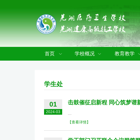
首页
学校概况
教育教学
学生处
击鼓催征启新程 同心筑梦谱
01
2024-03
...
【查看详情】