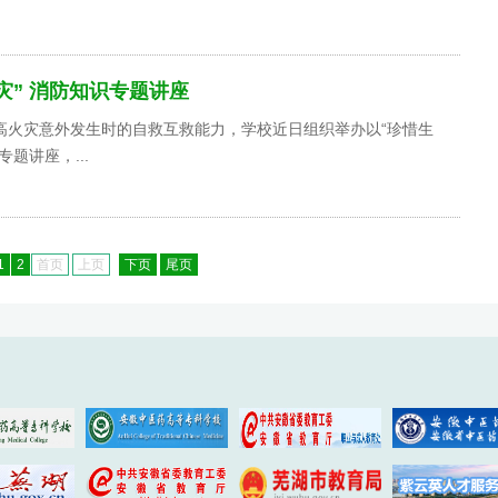
灾” 消防知识专题讲座
高火灾意外发生时的自救互救能力，学校近日组织举办以“珍惜生
题讲座，...
1
2
首页
上页
下页
尾页