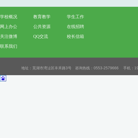
学校概况
教育教学
学生工作
网上办公
公共资源
在线招聘
关注微博
QQ交流
校长信箱
联系我们
地址：芜湖市湾沚区丰禾路3号 咨询热线：0553-2579666 手机：19